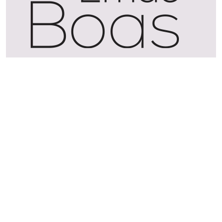
Contact details:
Studio Michael van Emde Boas
Waarderweg 54a
2031 BP Haarlem
Nederland
+31 (0)6 24 770868
studio@michaelvanemdeboas.nl
Culinair Fotograaf
Drinks